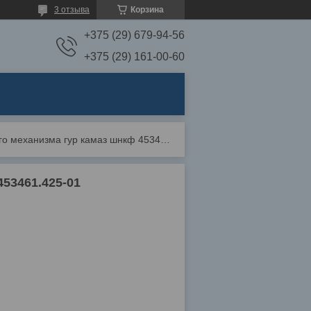
3 отзыва
Корзина
+375 (29) 679-94-56
+375 (29) 161-00-60
Ремонт рулевого механизма гур камаз шнкф 453461.425-01
53461.425-01