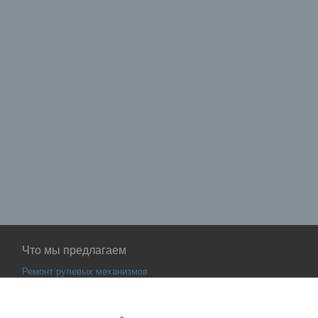
Что мы предлагаем
Ремонт рулевых механизмов
КАМАЗ ZF
Ремонт рулевых механизмов DAF,
MAN, SCANIA, MERCEDES,