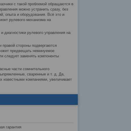
казчики с такой проблемой обращаются в
равления можно устранить сразу, без
, опыта и оборудования. Всё это и
емонт рулевого механизма на
 и диагностики рулевого управления на
и правой стороны подвергаются
 может предвещать неминуемое
ти следует заменять компоненты
асные части сомнительного
ыпрямленные, сваренные и т. д. Да,
ых известными компаниями, увеличивает
ая гарантия